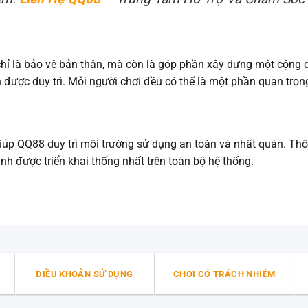
chỉ là bảo vệ bản thân, mà còn là góp phần xây dựng một cộng 
ược duy trì. Mỗi người chơi đều có thể là một phần quan trọng
iúp QQ88 duy trì môi trường sử dụng an toàn và nhất quán. Thông
ịnh được triển khai thống nhất trên toàn bộ hệ thống.
ĐIỀU KHOẢN SỬ DỤNG
CHƠI CÓ TRÁCH NHIỆM