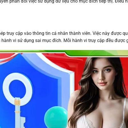
yền phản đối việc sử dụng dữ liệu cho mục đích tiếp thị. Điều n
p truy cập vào thông tin cá nhân thành viên. Việc này được qu
 hành vi sử dụng sai mục đích. Mỗi hành vi truy cập đều được ghi