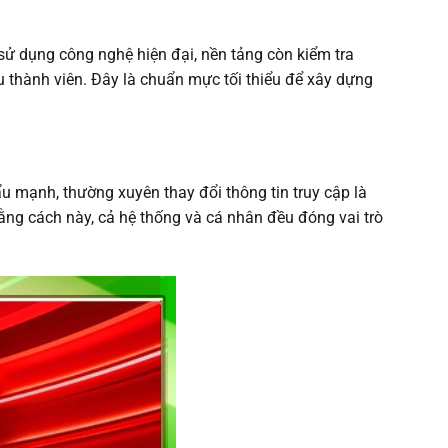
 sử dụng công nghệ hiện đại, nền tảng còn kiểm tra
ệu thành viên. Đây là chuẩn mực tối thiểu để xây dựng
u mạnh, thường xuyên thay đổi thông tin truy cập là
ằng cách này, cả hệ thống và cá nhân đều đóng vai trò