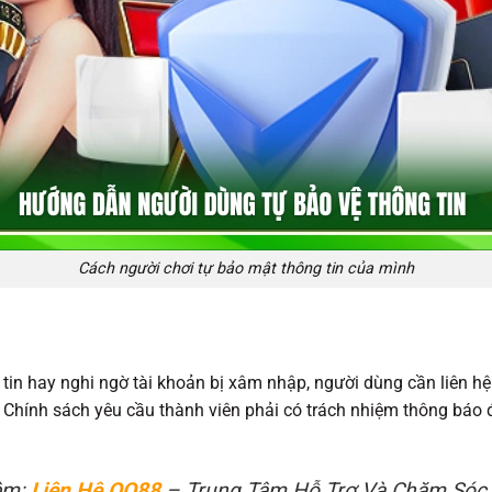
Cách người chơi tự bảo mật thông tin của mình
g tin hay nghi ngờ tài khoản bị xâm nhập, người dùng cần liên hệ
 Chính sách yêu cầu thành viên phải có trách nhiệm thông báo đ
êm:
Liên Hệ QQ88
– Trung Tâm Hỗ Trợ Và Chăm Sóc 