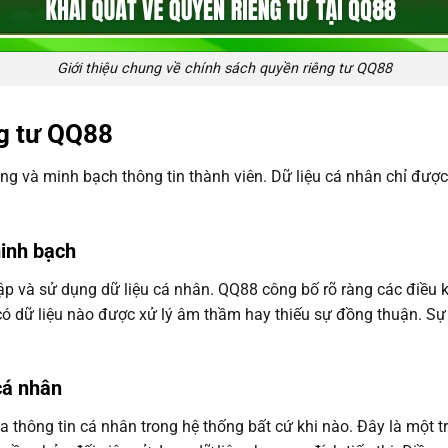
Giới thiệu chung về chính sách quyền riêng tư QQ88
ng tư QQ88
ng và minh bạch thông tin thành viên. Dữ liệu cá nhân chỉ đượ
minh bạch
ập và sử dụng dữ liệu cá nhân. QQ88 công bố rõ ràng các điều k
ó dữ liệu nào được xử lý âm thầm hay thiếu sự đồng thuận. Sự r
cá nhân
a thông tin cá nhân trong hệ thống bất cứ khi nào. Đây là một 