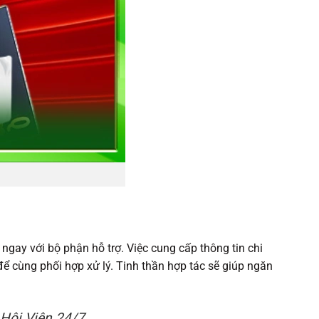
 ngay với bộ phận hỗ trợ. Việc cung cấp thông tin chi
ể cùng phối hợp xử lý. Tinh thần hợp tác sẽ giúp ngăn
Hội Viên 24/7