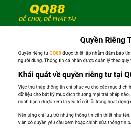
Chuyển
đến
nội
dung
Quyền Riêng 
Quyền riêng tư
QQ88
được thiết lập nhằm đảm bảo tính
người dùng. Thông tin cá nhân được quản lý theo quy t
Khái quát về quyền riêng tư tại 
Việc thu thập thông tin chỉ phục vụ cho các mục đích
dữ liệu cho bất kỳ mục đích thương mại trái phép nào.
minh bạch được xem là yếu tố cốt lõi trong hoạt động 
Nền tảng chỉ lưu trữ những thông tin cần thiết như tên
viên có quyền yêu cầu xem hoặc chỉnh sửa thông tin bấ