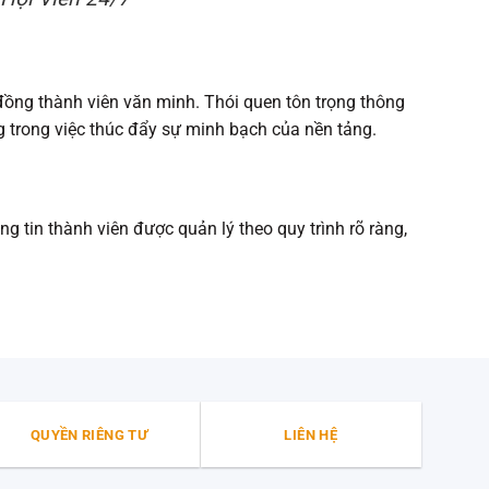
đồng thành viên văn minh. Thói quen tôn trọng thông
 trong việc thúc đẩy sự minh bạch của nền tảng.
 tin thành viên được quản lý theo quy trình rõ ràng,
QUYỀN RIÊNG TƯ
LIÊN HỆ