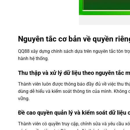
Nguyên tắc cơ bản về quyền riê
QQ88 xây dựng chính sách dựa trên nguyên tắc tôn trọ
hành hệ thống.
Thu thập và xử lý dữ liệu theo nguyên tắc 
Thành viên luôn được thông báo đầy đủ về việc thu th
dùng dễ hiểu và kiểm soát thông tin của mình. Không c
vững.
Đề cao quyền quản lý và kiểm soát dữ liệu 
Thành viên có quyền truy cập, chỉnh sửa và yêu cầu xó