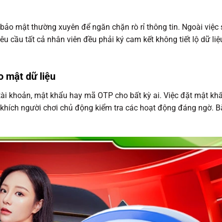
 bảo mật thường xuyên để ngăn chặn rò rỉ thông tin. Ngoài việc
êu cầu tất cả nhân viên đều phải ký cam kết không tiết lộ dữ li
 mật dữ liệu
ài khoản, mật khẩu hay mã OTP cho bất kỳ ai. Việc đặt mật khẩ
n khích người chơi chủ động kiểm tra các hoạt động đáng ngờ. B