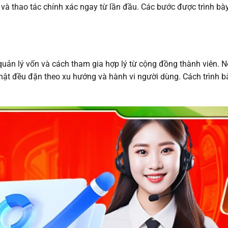
và thao tác chính xác ngay từ lần đầu. Các bước được trình bày
uản lý vốn và cách tham gia hợp lý từ cộng đồng thành viên. 
 nhật đều đặn theo xu hướng và hành vi người dùng. Cách trình 