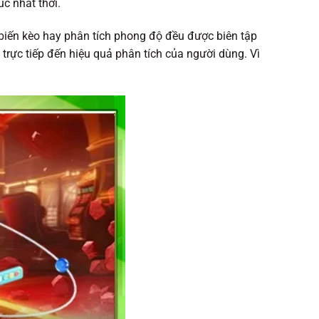
úc nhất thời.
n biến kèo hay phân tích phong độ đều được biên tập
 trực tiếp đến hiệu quả phân tích của người dùng. Vì