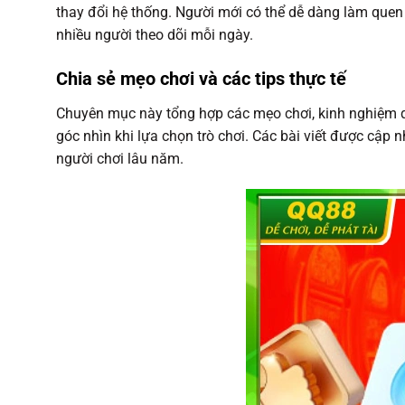
thay đổi hệ thống. Người mới có thể dễ dàng làm quen 
nhiều người theo dõi mỗi ngày.
Chia sẻ mẹo chơi và các tips thực tế
Chuyên mục này tổng hợp các mẹo chơi, kinh nghiệm q
góc nhìn khi lựa chọn trò chơi. Các bài viết được cập
người chơi lâu năm.