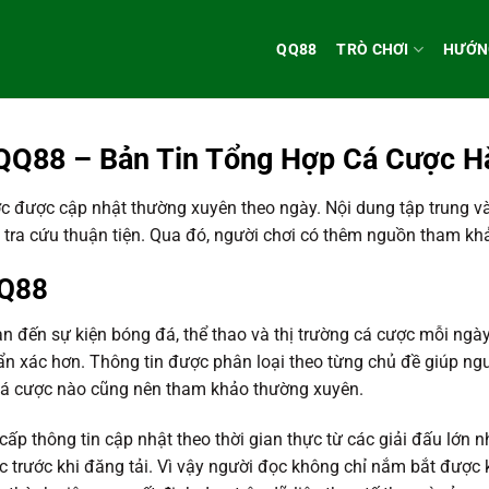
QQ88
TRÒ CHƠI
HƯỚN
 QQ88 – Bản Tin Tổng Hợp Cá Cược H
 được cập nhật thường xuyên theo ngày. Nội dung tập trung vào
tra cứu thuận tiện. Qua đó, người chơi có thêm nguồn tham khảo 
QQ88
n đến sự kiện bóng đá, thể thao và thị trường cá cược mỗi ngày.
ẩn xác hơn. Thông tin được phân loại theo từng chủ đề giúp ngườ
 cá cược nào cũng nên tham khảo thường xuyên.
 thông tin cập nhật theo thời gian thực từ các giải đấu lớn nh
ực trước khi đăng tải. Vì vậy người đọc không chỉ nắm bắt được 