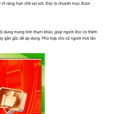
 rõ ràng, hạn chế sai sót. Đây là chuyên mục được
Nội dung mang tính tham khảo, giúp người đọc có thêm
bày gần gũi, dễ áp dụng. Phù hợp cho cả người mới lẫn