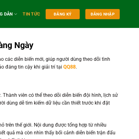
G DẪN
TIN TỨC
ĐĂNG KÝ
ĐĂNG NHẬP
àng Ngày
 các diễn biến mới, giúp người dùng theo dõi tình
đáng tin cậy khi giải trí tại
QQ88
.
 Thành viên có thể theo dõi diễn biến đội hình, lịch sử
i dùng dễ tìm kiếm dữ liệu cần thiết trước khi đặt
ỏ trên thế giới. Nội dung được tổng hợp từ nhiều
kết quả mà còn nhìn thấy bối cảnh diễn biến trận đấu