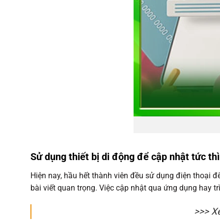
Sử dụng thiết bị di động để cập nhật tức thì
Hiện nay, hầu hết thành viên đều sử dụng điện thoại đ
bài viết quan trọng. Việc cập nhật qua ứng dụng hay tr
>>> X