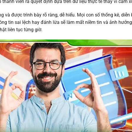
thành viên ra quyết định dựa trên dữ liệu thực tế thay vì cảm x
ng và được trình bày rõ ràng, dễ hiểu. Mọi con số thống kê, diễ
ông tin sai lệch hay đánh lừa sẽ làm mất niềm tin và ảnh hưởng
ật liên tục từng giờ.