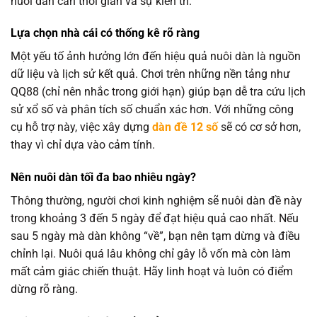
nuôi dàn cần thời gian và sự kiên trì.
Lựa chọn nhà cái có thống kê rõ ràng
Một yếu tố ảnh hưởng lớn đến hiệu quả nuôi dàn là nguồn
dữ liệu và lịch sử kết quả. Chơi trên những nền tảng như
QQ88 (chỉ nên nhắc trong giới hạn) giúp bạn dễ tra cứu lịch
sử xổ số và phân tích số chuẩn xác hơn. Với những công
cụ hỗ trợ này, việc xây dựng
dàn đề 12 số
sẽ có cơ sở hơn,
thay vì chỉ dựa vào cảm tính.
Nên nuôi dàn tối đa bao nhiêu ngày?
Thông thường, người chơi kinh nghiệm sẽ nuôi dàn đề này
trong khoảng 3 đến 5 ngày để đạt hiệu quả cao nhất. Nếu
sau 5 ngày mà dàn không “về”, bạn nên tạm dừng và điều
chỉnh lại. Nuôi quá lâu không chỉ gây lỗ vốn mà còn làm
mất cảm giác chiến thuật. Hãy linh hoạt và luôn có điểm
dừng rõ ràng.