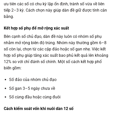
ưu tiên các số có chu kỳ lặp ổn định, tránh số vừa về liên
tiếp 2–3 kỳ. Cách chọn này giúp dàn đề giữ được tính cân
bằng.
Kết hợp số phụ để mở rộng xác suất
Bên cạnh số chủ đạo, dàn đề này luôn có nhóm số phụ
nhằm mở rộng biên độ trúng. Nhóm này thường gồm 6–8
số còn lại, chọn từ các cặp đảo hoặc số gan nhẹ. Việc kết
hợp số phụ giúp tăng xác suất bao phủ kết quả lên khoảng
12% so với chỉ đánh số chính. Một số cách kết hợp phổ
biến gồm:
Số đảo của nhóm chủ đạo
Số gan 3–5 ngày chưa về
Số cùng đầu hoặc cùng đuôi
Cách kiểm soát vốn khi nuôi dàn 12 số