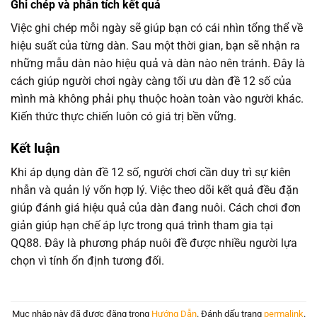
Ghi chép và phân tích kết quả
Việc ghi chép mỗi ngày sẽ giúp bạn có cái nhìn tổng thể về
hiệu suất của từng dàn. Sau một thời gian, bạn sẽ nhận ra
những mẫu dàn nào hiệu quả và dàn nào nên tránh. Đây là
cách giúp người chơi ngày càng tối ưu dàn đề 12 số của
mình mà không phải phụ thuộc hoàn toàn vào người khác.
Kiến thức thực chiến luôn có giá trị bền vững.
Kết luận
Khi áp dụng dàn đề 12 số, người chơi cần duy trì sự kiên
nhẫn và quản lý vốn hợp lý. Việc theo dõi kết quả đều đặn
giúp đánh giá hiệu quả của dàn đang nuôi. Cách chơi đơn
giản giúp hạn chế áp lực trong quá trình tham gia tại
QQ88. Đây là phương pháp nuôi đề được nhiều người lựa
chọn vì tính ổn định tương đối.
Mục nhập này đã được đăng trong
Hướng Dẫn
. Đánh dấu trang
permalink
.