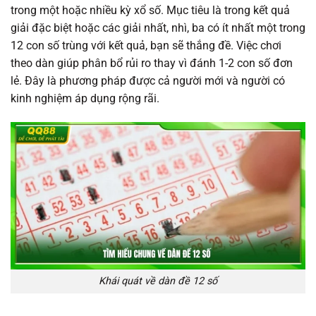
trong một hoặc nhiều kỳ xổ số. Mục tiêu là trong kết quả
giải đặc biệt hoặc các giải nhất, nhì, ba có ít nhất một trong
12 con số trùng với kết quả, bạn sẽ thắng đề. Việc chơi
theo dàn giúp phân bổ rủi ro thay vì đánh 1-2 con số đơn
lẻ. Đây là phương pháp được cả người mới và người có
kinh nghiệm áp dụng rộng rãi.
Khái quát về dàn đề 12 số