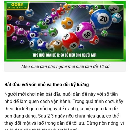
Mẹo nuôi dàn cho người mới nuôi dàn đề 12 số
Bắt đầu với vốn nhỏ và theo dõi kỹ lưỡng
Người mới chơi nên bắt đầu nuôi dàn đề này với số tiền
nhỏ để làm quen cách vận hành. Trong quá trình chơi, hãy
theo dõi kết quả mỗi ngày để đánh giá hiệu quả dàn đề
bạn đang dùng. Sau 2-3 ngày nếu chưa hiệu quả, có thể
thay đổi một vài số trong dàn để tối ưu. Đừng nôn nóng, vì