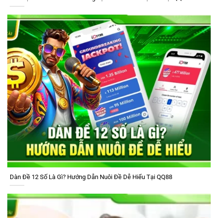
Dàn Đề 12 Số Là Gì? Hướng Dẫn Nuôi Đề Dễ Hiểu Tại QQ88